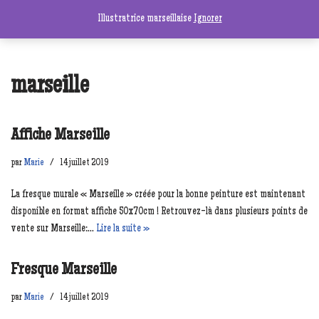
Illustratrice marseillaise
Ignorer
Aller
au
contenu
marseille
Affiche Marseille
par
Marie
14 juillet 2019
La fresque murale « Marseille » créée pour la bonne peinture est maintenant
disponible en format affiche 50x70cm ! Retrouvez-là dans plusieurs points de
vente sur Marseille:…
Lire la suite »
Fresque Marseille
par
Marie
14 juillet 2019