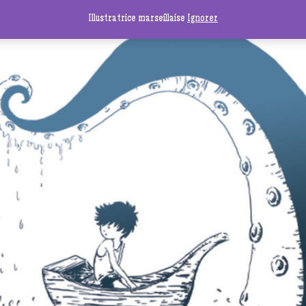
Illustratrice marseillaise
Ignorer