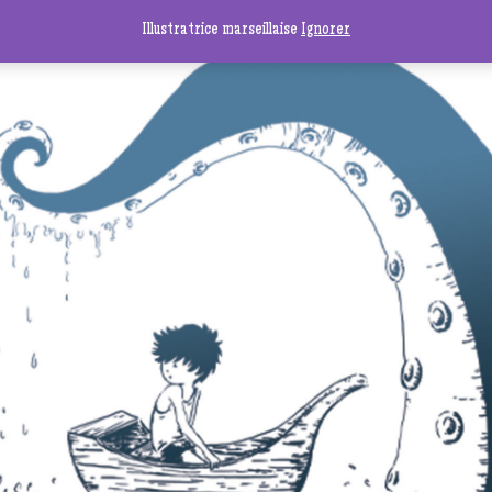
Illustratrice marseillaise
Ignorer