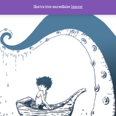
Illustratrice marseillaise
Ignorer